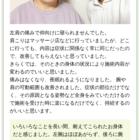
左肩の痛み
で
仰向けに寝られませんでした。
肩こりはマッサージ店
など
に行って
い
ましたが、どこ
に行っても、内容
は
症状に関係なく
常に同じだったの
で、改善してもらえないと思っていました。
きらくでは、そのときの
身体の
状況により施術内容が
変わるのでいいと思いました。
痛みはなくなり、夜眠れるようになりました。 腕や
肩の可動範囲も改善されました。
症状の部位だけでな
く、その原因となる姿勢など全身をみていただけるの
で
施術を受けた時に楽になるだけでなく、持続するの
がいいと思います。
いろいろなことを長い間、耐えてこられたお身体
だと感じました。
左腕はほぼあがらず、後ろに腕