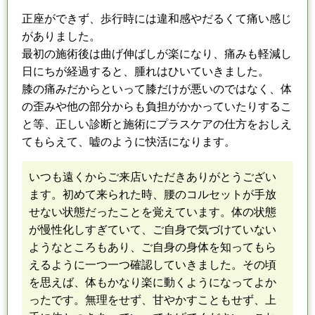
正座ができず、歩行時には違和感やだる
くて
痛い感じ
がありました。
最初の施術後は曲げ伸ばしが楽になり、痛みも軽減し
日にちが経過すると、腫れはひいてい
きました
。
膝の痛みだからといって膝だけが悪いのではなく、
体
の歪みや他の部分からも負担がかかっていたりするこ
と等、正しい診断と施術に
プラスケアの仕方をおしえ
てもらえて、嘘のように快活になります。
いつも遠くからご来店いただきありがとうござい
ます。
初めて来られた時、腰のコルセットが手放
せない状態だった
こと
を覚えています。
体の状態
が慢性化しすぎていて、ご自身で気づけていない
ようなところもあり、
ご自身の身体を知ってもら
えるように
一つ一つ確認していきました。
その頃
を思えば、体もかなり楽に動くようになってよか
ったです。
無理をせず、甘やかすこともせず、上