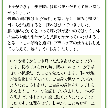
正座ができず、歩行時には違和感やだる
くて
痛い感じ
がありました。
最初の施術後は曲げ伸ばしが楽になり、痛みも軽減し
日にちが経過すると、腫れはひいてい
きました
。
膝の痛みだからといって膝だけが悪いのではなく、
体
の歪みや他の部分からも負担がかかっていたりするこ
と等、正しい診断と施術に
プラスケアの仕方をおしえ
てもらえて、嘘のように快活になります。
いつも遠くからご来店いただきありがとうござい
ます。
初めて来られた時、腰のコルセットが手放
せない状態だった
こと
を覚えています。
体の状態
が慢性化しすぎていて、ご自身で気づけていない
ようなところもあり、
ご自身の身体を知ってもら
えるように
一つ一つ確認していきました。
その頃
を思えば、体もかなり楽に動くようになってよか
ったです。
無理をせず、甘やかすこともせず、上