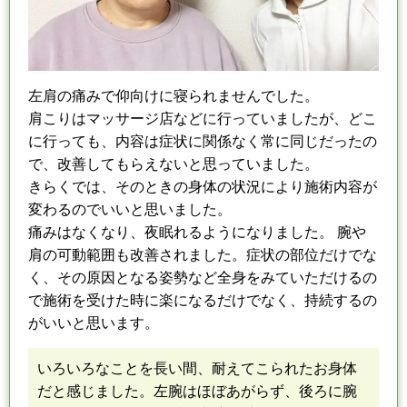
左肩の痛み
で
仰向けに寝られませんでした。
肩こりはマッサージ店
など
に行って
い
ましたが、どこ
に行っても、内容
は
症状に関係なく
常に同じだったの
で、改善してもらえないと思っていました。
きらくでは、そのときの
身体の
状況により施術内容が
変わるのでいいと思いました。
痛みはなくなり、夜眠れるようになりました。 腕や
肩の可動範囲も改善されました。
症状の部位だけでな
く、その原因となる姿勢など全身をみていただけるの
で
施術を受けた時に楽になるだけでなく、持続するの
がいいと思います。
いろいろなことを長い間、耐えてこられたお身体
だと感じました。
左腕はほぼあがらず、後ろに腕