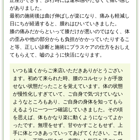
正座ができず、歩行時には違和感やだる
くて
痛い感じ
がありました。
最初の施術後は曲げ伸ばしが楽になり、痛みも軽減し
日にちが経過すると、腫れはひいてい
きました
。
膝の痛みだからといって膝だけが悪いのではなく、
体
の歪みや他の部分からも負担がかかっていたりするこ
と等、正しい診断と施術に
プラスケアの仕方をおしえ
てもらえて、嘘のように快活になります。
いつも遠くからご来店いただきありがとうござい
ます。
初めて来られた時、腰のコルセットが手放
せない状態だった
こと
を覚えています。
体の状態
が慢性化しすぎていて、ご自身で気づけていない
ようなところもあり、
ご自身の身体を知ってもら
えるように
一つ一つ確認していきました。
その頃
を思えば、体もかなり楽に動くようになってよか
ったです。
無理をせず、甘やかすこともせず、上
手に体とつきあっていってあげてください。
これ