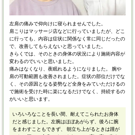
左肩の痛み
で
仰向けに寝られませんでした。
肩こりはマッサージ店
など
に行って
い
ましたが、どこ
に行っても、内容
は
症状に関係なく
常に同じだったの
で、改善してもらえないと思っていました。
きらくでは、そのときの
身体の
状況により施術内容が
変わるのでいいと思いました。
痛みはなくなり、夜眠れるようになりました。 腕や
肩の可動範囲も改善されました。
症状の部位だけでな
く、その原因となる姿勢など全身をみていただけるの
で
施術を受けた時に楽になるだけでなく、持続するの
がいいと思います。
いろいろなことを長い間、耐えてこられたお身体
だと感じました。
左腕はほぼあがらず、後ろに腕
をまわすこともできず、 朝立ち上がるときは踵が