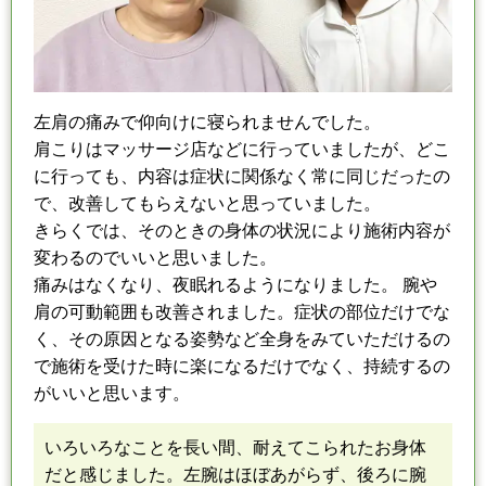
左肩の痛み
で
仰向けに寝られませんでした。
肩こりはマッサージ店
など
に行って
い
ましたが、どこ
に行っても、内容
は
症状に関係なく
常に同じだったの
で、改善してもらえないと思っていました。
きらくでは、そのときの
身体の
状況により施術内容が
変わるのでいいと思いました。
痛みはなくなり、夜眠れるようになりました。 腕や
肩の可動範囲も改善されました。
症状の部位だけでな
く、その原因となる姿勢など全身をみていただけるの
で
施術を受けた時に楽になるだけでなく、持続するの
がいいと思います。
いろいろなことを長い間、耐えてこられたお身体
だと感じました。
左腕はほぼあがらず、後ろに腕