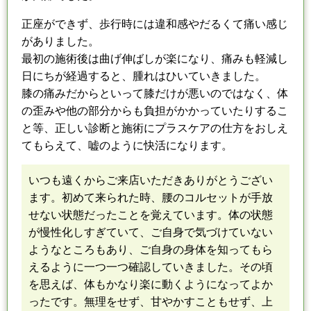
正座ができず、歩行時には違和感やだる
くて
痛い感じ
がありました。
最初の施術後は曲げ伸ばしが楽になり、痛みも軽減し
日にちが経過すると、腫れはひいてい
きました
。
膝の痛みだからといって膝だけが悪いのではなく、
体
の歪みや他の部分からも負担がかかっていたりするこ
と等、正しい診断と施術に
プラスケアの仕方をおしえ
てもらえて、嘘のように快活になります。
いつも遠くからご来店いただきありがとうござい
ます。
初めて来られた時、腰のコルセットが手放
せない状態だった
こと
を覚えています。
体の状態
が慢性化しすぎていて、ご自身で気づけていない
ようなところもあり、
ご自身の身体を知ってもら
えるように
一つ一つ確認していきました。
その頃
を思えば、体もかなり楽に動くようになってよか
ったです。
無理をせず、甘やかすこともせず、上